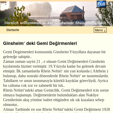
Startseite
Menü ↓
Zum Inhalt wechseln
Zum sekundären Inhalt wechseln
Ginsheim‘ deki Gemi Değirmenleri
Gemi Degirmenleri konusunda Ginsheim Yüzyillara dayanan bir
geleneğe sahiptir..
Zaman zaman sayisi 21 ‚ e ulasan Gemi Değirmenleri Ginsheim
kıyılarında hizmet vermiştir. 19.Yüzyıla kadar bu gelenek devam
etmiştir. İlk zamanlarda Rhein Nehiri‘ nin yan kolunda ( Altrhein )
bulunup, daha sonraki dönemlerde Rhein Nehiri‘ ne tasınmıslardır.
Tahılların ve unun tasınmasıyla kürekli kayıklar görevliydi. Ayrica
bu calisma cok zor ve zahmetli bir isti..
Rhein Nehiri’ndeki artan Gemicilik, Gemi Değirmenleri icin sorun
olmaya başlamıştı. Değirmenlerin bulundukları alan Nakliye
Gemilerinin akış yönüne isabet ettiginden sık sık kazalara sebep
olmustur..
Alman Tarihinde en son Rhein Nehiri’ndeki Gemi Değirmeni 1928