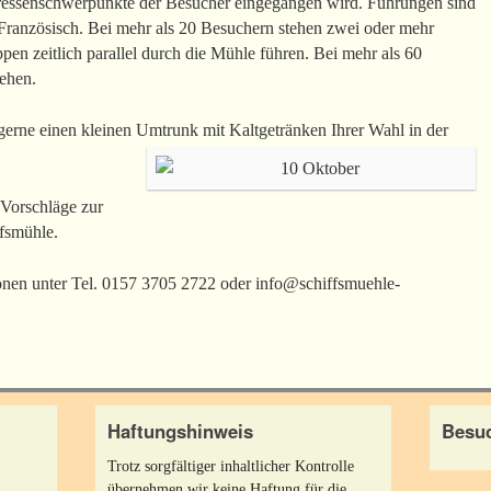
teressenschwerpunkte der Besucher eingegangen wird. Führungen sind
Französisch. Bei mehr als 20 Besuchern stehen zwei oder mehr
pen zeitlich parallel durch die Mühle führen. Bei mehr als 60
ehen.
erne einen kleinen Umtrunk mit Kaltgetränken Ihrer Wahl in der
 Vorschläge zur
fsmühle.
nen unter Tel. 0157 3705 2722 oder info@schiffsmuehle-
Haftungshinweis
Besuc
Trotz sorgfältiger inhaltlicher Kontrolle
übernehmen wir keine Haftung für die