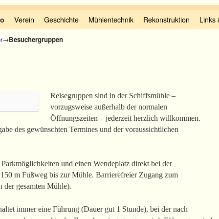
Verein
Geschichte
Mühlentechnik
Rekonstruktion
Links
fo
r
→
Besuchergruppen
Reisegruppen sind in der Schiffsmühle –
vorzugsweise außerhalb der normalen
Öffnungszeiten – jederzeit herzlich willkommen.
gabe des gewünschten Termines und der voraussichtlichen
d Parkmöglichkeiten und einen Wendeplatz direkt bei der
r 150 m Fußweg bis zur Mühle. Barrierefreier Zugang zum
in der gesamten Mühle).
altet immer eine Führung (Dauer gut 1 Stunde), bei der nach