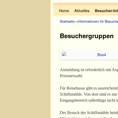
Zum Inhalt wechseln
Zum sekundären Inhalt wechseln
Home
Aktuelles
Besucher-In
Startseite
→
Informationen für Besuche
Besuchergruppen
Anmeldung ist erforderlich mit An
Personenzahl.
Für Reisebusse gibt es ausreichen
Schiffsmühle. Von dort sind es nu
Eingangsbereich (allerdings nicht 
Der Besuch der Schiffsmühle beinh