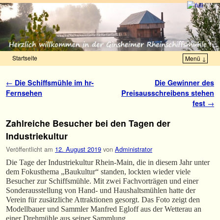
Startseite
Menü ↓
Zum Inhalt wechseln
Zum sekundären Inhalt wechseln
Artikelnavigation
←
Die Schiffsmühle im hr-
Die Gewinner des
Fernsehen
Preisausschreibens stehen
fest
→
Zahlreiche Besucher bei den Tagen der
Industriekultur
Veröffentlicht am
12. August 2019
von
Administrator
Die Tage der Industriekultur Rhein-Main, die in diesem Jahr unter
dem Fokusthema „Baukultur“ standen, lockten wieder viele
Besucher zur Schiffsmühle. Mit zwei Fachvorträgen und einer
Sonderausstellung von Hand- und Haushaltsmühlen hatte der
Verein für zusätzliche Attraktionen gesorgt. Das Foto zeigt den
Modellbauer und Sammler Manfred Egloff aus der Wetterau an
einer Drehmühle aus seiner Sammlung.