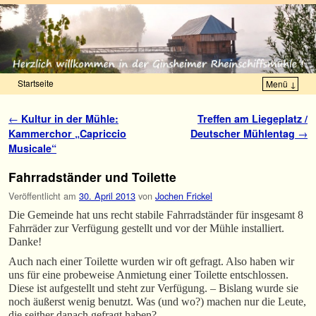
Startseite
Menü ↓
Zum Inhalt wechseln
Zum sekundären Inhalt wechseln
Artikelnavigation
←
Kultur in der Mühle:
Treffen am Liegeplatz /
Kammerchor „Capriccio
Deutscher Mühlentag
→
Musicale“
Fahrradständer und Toilette
Veröffentlicht am
30. April 2013
von
Jochen Frickel
Die Gemeinde hat uns recht stabile Fahrradständer für insgesamt 8
Fahrräder zur Verfügung gestellt und vor der Mühle installiert.
Danke!
Auch nach einer Toilette wurden wir oft gefragt. Also haben wir
uns für eine probeweise Anmietung einer Toilette entschlossen.
Diese ist aufgestellt und steht zur Verfügung. – Bislang wurde sie
noch äußerst wenig benutzt. Was (und wo?) machen nur die Leute,
die seither danach gefragt haben?