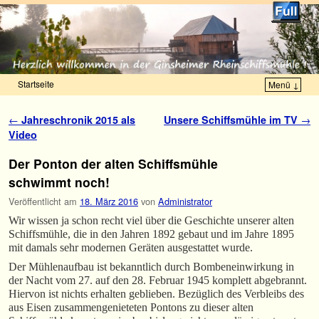
Startseite
Menü ↓
Zum Inhalt wechseln
Zum sekundären Inhalt wechseln
Artikelnavigation
←
Jahreschronik 2015 als
Unsere Schiffsmühle im TV
→
Video
Der Ponton der alten Schiffsmühle
schwimmt noch!
Veröffentlicht am
18. März 2016
von
Administrator
Wir wissen ja schon recht viel über die Geschichte unserer alten
Schiffsmühle, die in den Jahren 1892 gebaut und im Jahre 1895
mit damals sehr modernen Geräten ausgestattet wurde.
Der Mühlenaufbau ist bekanntlich durch Bombeneinwirkung in
der Nacht vom 27. auf den 28. Februar 1945 komplett abgebrannt.
Hiervon ist nichts erhalten geblieben. Bezüglich des Verbleibs des
aus Eisen zusammengenieteten Pontons zu dieser alten