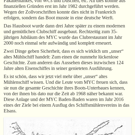
Fäkalientankes, von WCs und Duschen, etc. All dies konnte aus
finanziellen Gründen erst im Jahr 1982 durchgeführt werden.
Wegen der Zollvorschriften konnte dies nicht in Frankreich
erfolgen, sondern das Boot musste in eine deutsche Werft.
Das Hausboot wurde dann drei Jahre später zu einem modernen
und gemütlichen Clubschiff ausgebaut. Rechtzeitig zum 35-
jährigen Jubiläum des MYC wurde das Clubrestaurant im Jahr
2000 noch einmal sehr aufwändig und komplett erneuert.
Zwei Dinge geben Sicherheit, dass es sich wirklich um „unser“
altes Mühlschiff handelt: Zum einen die nunmehr lückenlose
Geschichte. Zum anderen das Aussehen dieses inzwischen 124
Jahre alten Eisenschiffes in seiner genieteten Ausführung.
Es ist schön, dass wir jetzt viel mehr über „unser“ altes
Mühlenschiff wissen. Und die Leute vom MYC freuen sich, dass
sie nun die gesamte Geschichte ihres Boots-Unterbaues kennen,
von der ihnen bis dato nur die Zeit ab 1968 näher bekannt war.
Diese Anlage und der MYC Baden-Baden waren im Jahr 2016
eines der Ziele bei einem Ausflug des Schiffsmühlenvereins in das
Elsass.