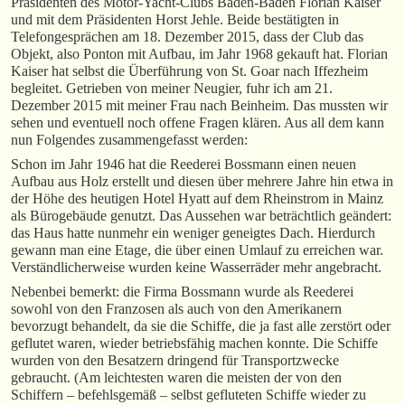
Präsidenten des Motor-Yacht-Clubs Baden-Baden Florian Kaiser
und mit dem Präsidenten Horst Jehle. Beide bestätigten in
Telefongesprächen am 18. Dezember 2015, dass der Club das
Objekt, also Ponton mit Aufbau, im Jahr 1968 gekauft hat. Florian
Kaiser hat selbst die Überführung von St. Goar nach Iffezheim
begleitet. Getrieben von meiner Neugier, fuhr ich am 21.
Dezember 2015 mit meiner Frau nach Beinheim. Das mussten wir
sehen und eventuell noch offene Fragen klären. Aus all dem kann
nun Folgendes zusammengefasst werden:
Schon im Jahr 1946 hat die Reederei Bossmann einen neuen
Aufbau aus Holz erstellt und diesen über mehrere Jahre hin etwa in
der Höhe des heutigen Hotel Hyatt auf dem Rheinstrom in Mainz
als Bürogebäude genutzt. Das Aussehen war beträchtlich geändert:
das Haus hatte nunmehr ein weniger geneigtes Dach. Hierdurch
gewann man eine Etage, die über einen Umlauf zu erreichen war.
Verständlicherweise wurden keine Wasserräder mehr angebracht.
Nebenbei bemerkt: die Firma Bossmann wurde als Reederei
sowohl von den Franzosen als auch von den Amerikanern
bevorzugt behandelt, da sie die Schiffe, die ja fast alle zerstört oder
geflutet waren, wieder betriebsfähig machen konnte. Die Schiffe
wurden von den Besatzern dringend für Transportzwecke
gebraucht. (Am leichtesten waren die meisten der von den
Schiffern – befehlsgemäß – selbst gefluteten Schiffe wieder zu