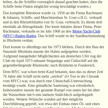
heben, da die Schiffer vorsorglich darauf geachtet hatten, dass die
Schiffe beim Fluten möglichst wenig beschädigt wurden.)
Das komplette Büroboot wurde ca. 1956 an die Firma Bachmann
& Johanny, Schiffs- und Maschinenbau St. Goar o.H.G. verkauft
und in den Rheinfelshafen von St. Goar. verbracht. Es diente dort
ebenfalls als Bürogebäude. Der letzte Inhaber dieser Firma, Peter
Bachmann, verkaufte es im Jahr 1968 an den
Motor-Yacht-Club
(MYC) Baden-Baden
. Das Schiff wurde in der Sandbachmündung
in Iffezheim vertäut.
Dort konnte es allerdings nur bis 1973 bleiben. Durch den Bau der
Staustufe Iffezheim musste der Hafen aufgegeben werden.
Aufgrund mangelnder Möglichkeiten am deutschen Ufer zog der
Club im April 1973 mitsamt Steganlage und Clubschiff auf die
gegenüberliegende Rheinseite: nach Beinheim in Frankreich.
Dem MYC war schon beim Kauf bekannt, dass das zu dieser Zeit
76 Jahre alte Schiff nicht mehr „seefest“ (O-Ton in der Chronik
vom MYC) war, was durch eine Ultraschall-Untersuchung
bestätigt wurde. Eine gründliche Sanierung war erforderlich.
Insbesondere musste der gesamte Rumpf von unten her bis über
die Wasserlinie mit 6 mm starkem Stahl-blech aufgedoppelt
werden. Weitere Wünsche wurden auf ihre mögliche
Durchführung geprüft, wie etwa der Einbau eines Öl- und eines