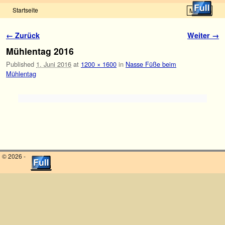
Startseite
Menü ↓
Zum Inhalt wechseln
Zum sekundären Inhalt wechseln
Bilder-Navigation
← Zurück
Weiter →
Mühlentag 2016
Published
1. Juni 2016
at
1200 × 1600
in
Nasse Füße beim
Mühlentag
© 2026 -