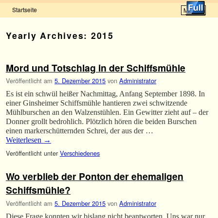
Startseite
Menü ↓
Zum Inhalt wechseln
Zum sekundären Inhalt wechseln
Yearly Archives:
2015
Mord und Totschlag in der Schiffsmühle
Veröffentlicht am
5. Dezember 2015
von
Administrator
Es ist ein schwül heißer Nachmittag, Anfang September 1898. In
einer Ginsheimer Schiffsmühle hantieren zwei schwitzende
Mühlburschen an den Walzenstühlen. Ein Gewitter zieht auf – der
Donner grollt bedrohlich. Plötzlich hören die beiden Burschen
einen markerschütternden Schrei, der aus der …
Weiterlesen
→
Veröffentlicht unter
Verschiedenes
Wo verblieb der Ponton der ehemaligen
Schiffsmühle?
Veröffentlicht am
5. Dezember 2015
von
Administrator
Diese Frage konnten wir bislang nicht beantworten. Uns war nur